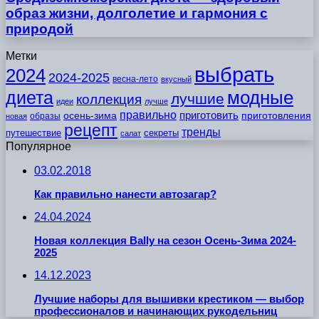
образ жизни, долголетие и гармония с
природой
Метки
выбрать
2024
2024-2025
весна-лето
вкусный
модные
диета
лучшие
коллекция
идеи
лучше
правильно
приготовить
осень-зима
приготовления
образы
новая
рецепт
тренды
путешествие
секреты
салат
Популярное
03.02.2018
Как правильно нанести автозагар?
24.04.2024
Новая коллекция Bally на сезон Осень-Зима 2024-
2025
14.12.2023
Лучшие наборы для вышивки крестиком — выбор
профессионалов и начинающих рукодельниц