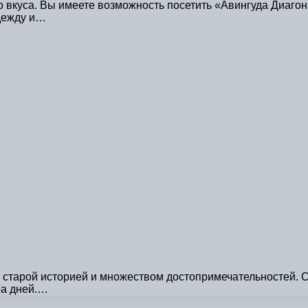
ого вкуса. Вы имеете возможность посетить «Авингуда Диа
одежду и…
 старой историей и множеством достопримечательностей. С
ра дней.…