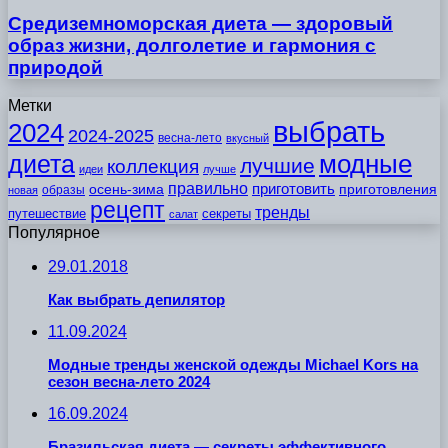
Средиземноморская диета — здоровый
образ жизни, долголетие и гармония с
природой
Метки
выбрать
2024
2024-2025
весна-лето
вкусный
модные
диета
лучшие
коллекция
идеи
лучше
правильно
приготовить
осень-зима
приготовления
образы
новая
рецепт
тренды
путешествие
секреты
салат
Популярное
29.01.2018
Как выбрать депилятор
11.09.2024
Модные тренды женской одежды Michael Kors на
сезон весна-лето 2024
16.09.2024
Бразильская диета — секреты эффективного