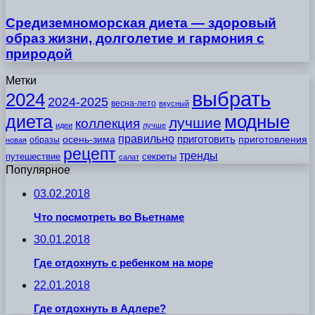
Средиземноморская диета — здоровый
образ жизни, долголетие и гармония с
природой
Метки
выбрать
2024
2024-2025
весна-лето
вкусный
модные
диета
лучшие
коллекция
идеи
лучше
правильно
приготовить
осень-зима
приготовления
образы
новая
рецепт
тренды
путешествие
секреты
салат
Популярное
03.02.2018
Что посмотреть во Вьетнаме
30.01.2018
Где отдохнуть с ребенком на море
22.01.2018
Где отдохнуть в Адлере?