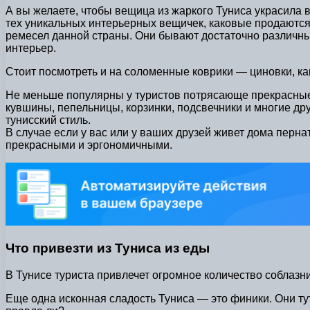
А вы желаете, чтобы вещица из жаркого Туниса украсила 
тех уникальных интерьерных вещичек, каковые продаются 
ремесел данной страны. Они бывают достаточно различным
интерьер.
Стоит посмотреть и на соломенные коврики — циновки, 
Не меньше популярны у туристов потрясающе прекрасные и
кувшины, пепельницы, корзинки, подсвечники и многие д
тунисский стиль.
В случае если у вас или у ваших друзей живет дома перн
прекрасными и эргономичными.
Что привезти из Туниса из еды
В Тунисе туриста привлечет огромное количество соблазн
Еще одна исконная сладость Туниса — это финики. Они ту