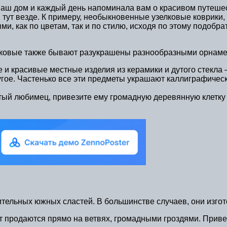
ваш дом и каждый день напоминала вам о красивом путешес
тут везде. К примеру, необыкновенные узелковые коврики,
и, как по цветам, так и по стилю, исходя по этому подоб
каковые также бывают разукрашены разнообразными орнаме
 красивые местные изделия из керамики и дутого стекла — 
ругое. Частенько все эти предметы украшают каллиграфиче
атый любимец, привезите ему громадную деревянную клетку
ительных южных сластей. В большинстве случаев, они изго
т продаются прямо на ветвях, громадными гроздями. Привез