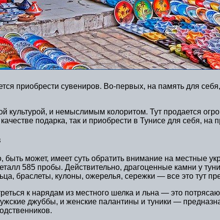
ся приобрести сувениров. Во-первых, на память для себя,
ой культурой, и немыслимым колоритом. Тут продается ог
качестве подарка, так и приобрести в Тунисе для себя, на
в
 быть может, имеет суть обратить внимание на местные укр
еталл 585 пробы. Действительно, драгоценные камни у туни
ца, браслеты, кулоны, ожерелья, сережки — все это тут пр
отреться к нарядам из местного шелка и льна — это потряс
мужские джуббы, и женские палантины и туники — предназн
родственников.