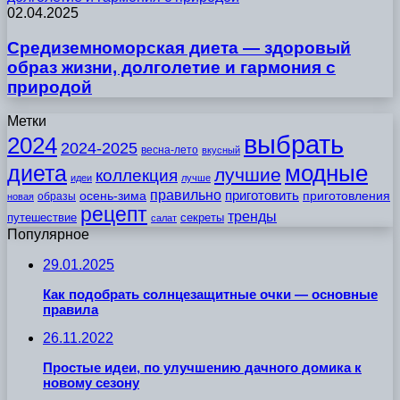
02.04.2025
Средиземноморская диета — здоровый
образ жизни, долголетие и гармония с
природой
Метки
выбрать
2024
2024-2025
весна-лето
вкусный
модные
диета
лучшие
коллекция
идеи
лучше
правильно
приготовить
осень-зима
приготовления
образы
новая
рецепт
тренды
путешествие
секреты
салат
Популярное
29.01.2025
Как подобрать солнцезащитные очки — основные
правила
26.11.2022
Простые идеи, по улучшению дачного домика к
новому сезону