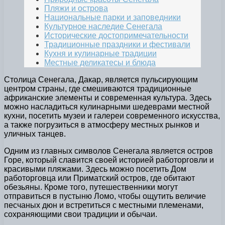
Пляжи и острова
Национальные парки и заповедники
Культурное наследие Сенегала
Исторические достопримечательности
Традиционные праздники и фестивали
Кухня и кулинарные традиции
Местные деликатесы и блюда
Столица Сенегала, Дакар, является пульсирующим
центром страны, где смешиваются традиционные
африканские элементы и современная культура. Здесь
можно насладиться кулинарными шедеврами местной
кухни, посетить музеи и галереи современного искусства,
а также погрузиться в атмосферу местных рынков и
уличных танцев.
Одним из главных символов Сенегала является остров
Горе, который славится своей историей работорговли и
красивыми пляжами. Здесь можно посетить Дом
работорговца или Приматский остров, где обитают
обезьяны. Кроме того, путешественники могут
отправиться в пустыню Ломо, чтобы ощутить величие
песчаных дюн и встретиться с местными племенами,
сохраняющими свои традиции и обычаи.