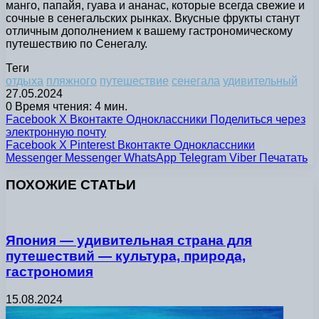
манго, папайя, гуава и ананас, которые всегда свежие и
сочные в сенегальских рынках. Вкусные фрукты станут
отличным дополнением к вашему гастрономическому
путешествию по Сенегалу.
Теги
отдыха
пляжного
путешествие
сенегала
удивительный
27.05.2024
0
Время чтения: 4 мин.
Facebook
X
Вконтакте
Одноклассники
Поделиться через
электронную почту
Facebook
X
Pinterest
Вконтакте
Одноклассники
Messenger
Messenger
WhatsApp
Telegram
Viber
Печатать
ПОХОЖИЕ СТАТЬИ
Япония — удивительная страна для
путешествий — культура, природа,
гастрономия
15.08.2024