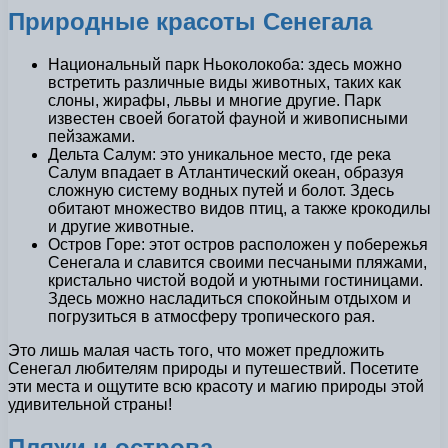
Природные красоты Сенегала
Национальный парк Ньоколокоба: здесь можно
встретить различные виды животных, таких как
слоны, жирафы, львы и многие другие. Парк
известен своей богатой фауной и живописными
пейзажами.
Дельта Салум: это уникальное место, где река
Салум впадает в Атлантический океан, образуя
сложную систему водных путей и болот. Здесь
обитают множество видов птиц, а также крокодилы
и другие животные.
Остров Горе: этот остров расположен у побережья
Сенегала и славится своими песчаными пляжами,
кристально чистой водой и уютными гостиницами.
Здесь можно насладиться спокойным отдыхом и
погрузиться в атмосферу тропического рая.
Это лишь малая часть того, что может предложить
Сенегал любителям природы и путешествий. Посетите
эти места и ощутите всю красоту и магию природы этой
удивительной страны!
Пляжи и острова