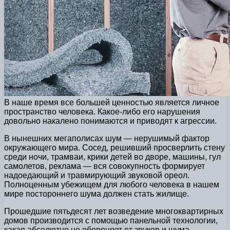
В наше время все большей ценностью является личное
пространство человека. Какое-либо его нарушения
довольно накалено понимаются и приводят к агрессии.
В нынешних мегаполисах шум — нерушимый фактор
окружающего мира. Сосед, решивший просверлить стену
среди ночи, трамваи, крики детей во дворе, машины, гул
самолетов, реклама — вся совокупность формирует
надоедающий и травмирующий звуковой ореол.
Полноценным убежищем для любого человека в нашем
мире постороннего шума должен стать жилище.
Прошедшие пятьдесят лет возведение многоквартирных
домов производится с помощью панельной технологии,
какая абсолютно не обороняет от звуков и шума.