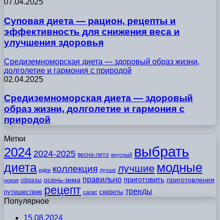
07.04.2025
Суповая диета — рацион, рецепты и
эффективность для снижения веса и
улучшения здоровья
Средиземноморская диета — здоровый образ жизни,
долголетие и гармония с природой
02.04.2025
Средиземноморская диета — здоровый
образ жизни, долголетие и гармония с
природой
Метки
выбрать
2024
2024-2025
весна-лето
вкусный
модные
диета
лучшие
коллекция
идеи
лучше
правильно
приготовить
осень-зима
приготовления
образы
новая
рецепт
тренды
путешествие
секреты
салат
Популярное
15.08.2024