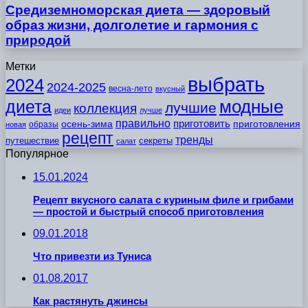
Средиземноморская диета — здоровый
образ жизни, долголетие и гармония с
природой
Метки
выбрать
2024
2024-2025
весна-лето
вкусный
модные
диета
лучшие
коллекция
идеи
лучше
правильно
приготовить
осень-зима
приготовления
образы
новая
рецепт
тренды
путешествие
секреты
салат
Популярное
15.01.2024
Рецепт вкусного салата с куриным филе и грибами
— простой и быстрый способ приготовления
09.01.2018
Что привезти из Туниса
01.08.2017
Как растянуть джинсы