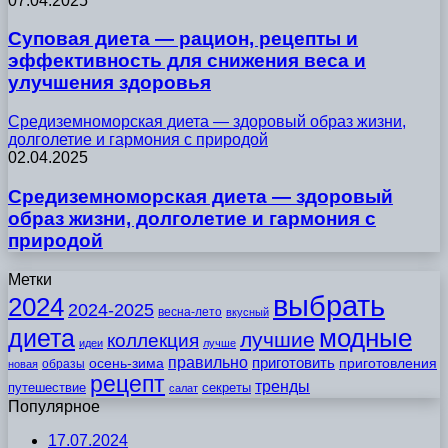
07.04.2025
Суповая диета — рацион, рецепты и
эффективность для снижения веса и
улучшения здоровья
Средиземноморская диета — здоровый образ жизни,
долголетие и гармония с природой
02.04.2025
Средиземноморская диета — здоровый
образ жизни, долголетие и гармония с
природой
Метки
выбрать
2024
2024-2025
весна-лето
вкусный
модные
диета
лучшие
коллекция
идеи
лучше
правильно
приготовить
осень-зима
приготовления
образы
новая
рецепт
тренды
путешествие
секреты
салат
Популярное
17.07.2024