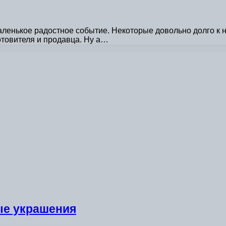
енькое радостное событие. Некоторые довольно долго к н
товителя и продавца. Ну а…
ые украшения