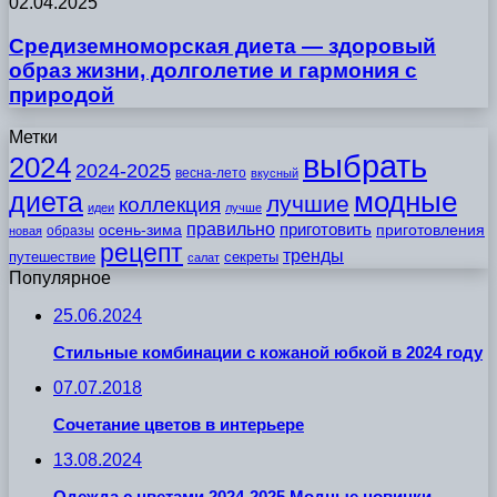
02.04.2025
Средиземноморская диета — здоровый
образ жизни, долголетие и гармония с
природой
Метки
выбрать
2024
2024-2025
весна-лето
вкусный
модные
диета
лучшие
коллекция
идеи
лучше
правильно
приготовить
осень-зима
приготовления
образы
новая
рецепт
тренды
путешествие
секреты
салат
Популярное
25.06.2024
Стильные комбинации с кожаной юбкой в 2024 году
07.07.2018
Сочетание цветов в интерьере
13.08.2024
Одежда с цветами 2024-2025 Модные новинки