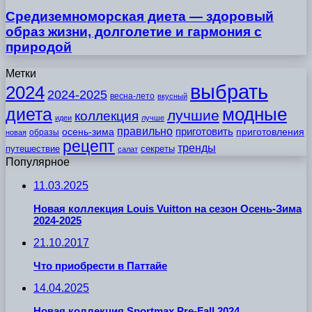
Средиземноморская диета — здоровый
образ жизни, долголетие и гармония с
природой
Метки
выбрать
2024
2024-2025
весна-лето
вкусный
модные
диета
лучшие
коллекция
идеи
лучше
правильно
приготовить
осень-зима
приготовления
образы
новая
рецепт
тренды
путешествие
секреты
салат
Популярное
11.03.2025
Новая коллекция Louis Vuitton на сезон Осень-Зима
2024-2025
21.10.2017
Что приобрести в Паттайе
14.04.2025
Новая коллекция Sportmax Pre-Fall 2024