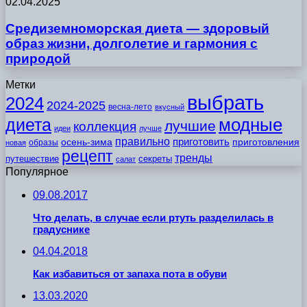
02.04.2025
Средиземноморская диета — здоровый
образ жизни, долголетие и гармония с
природой
Метки
выбрать
2024
2024-2025
весна-лето
вкусный
модные
диета
лучшие
коллекция
идеи
лучше
правильно
приготовить
осень-зима
приготовления
образы
новая
рецепт
тренды
путешествие
секреты
салат
Популярное
09.08.2017
Что делать, в случае если ртуть разделилась в
градуснике
04.04.2018
Как избавиться от запаха пота в обуви
13.03.2020