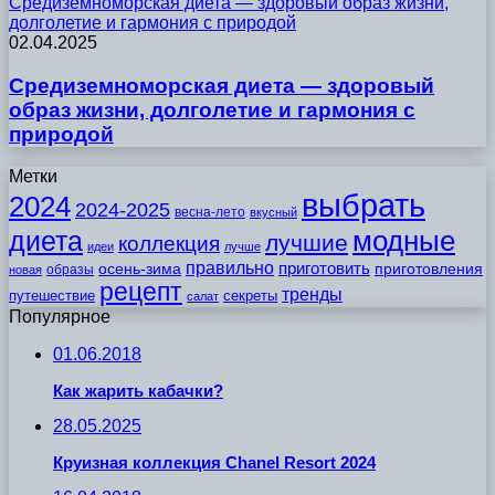
Средиземноморская диета — здоровый образ жизни,
долголетие и гармония с природой
02.04.2025
Средиземноморская диета — здоровый
образ жизни, долголетие и гармония с
природой
Метки
выбрать
2024
2024-2025
весна-лето
вкусный
модные
диета
лучшие
коллекция
идеи
лучше
правильно
приготовить
осень-зима
приготовления
образы
новая
рецепт
тренды
путешествие
секреты
салат
Популярное
01.06.2018
Как жарить кабачки?
28.05.2025
Круизная коллекция Chanel Resort 2024