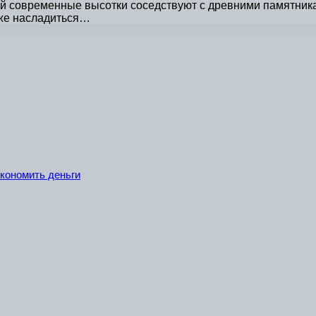
ой современные высотки соседствуют с древними памятника
кже насладиться…
экономить деньги