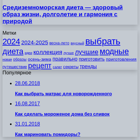
Средиземноморская диета — здоровый
образ жизни, долголетие и гармония с
природой
Метки
выбрать
2024
2024-2025
весна-лето
вкусный
модные
диета
лучшие
коллекция
идеи
лучше
правильно
приготовить
осень-зима
приготовления
образы
новая
рецепт
тренды
путешествие
секреты
салат
Популярное
28.06.2018
Как выбрать матрас для новорожденного
16.08.2017
Как сделать мороженое дома без сливок
31.01.2018
Как мариновать помидоры?