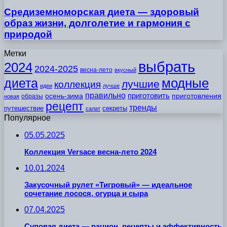
Средиземноморская диета — здоровый
образ жизни, долголетие и гармония с
природой
Метки
выбрать
2024
2024-2025
весна-лето
вкусный
модные
диета
лучшие
коллекция
идеи
лучше
правильно
приготовить
осень-зима
приготовления
образы
новая
рецепт
тренды
путешествие
секреты
салат
Популярное
05.05.2025
Коллекция Versace весна-лето 2024
10.01.2024
Закусочный рулет «Тигровый» — идеальное
сочетание лосося, огурца и сыра
07.04.2025
Суповая диета — рацион, рецепты и эффективность