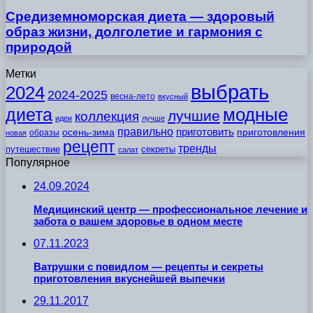
Средиземноморская диета — здоровый
образ жизни, долголетие и гармония с
природой
Метки
выбрать
2024
2024-2025
весна-лето
вкусный
модные
диета
лучшие
коллекция
идеи
лучше
правильно
приготовить
осень-зима
приготовления
образы
новая
рецепт
тренды
путешествие
секреты
салат
Популярное
24.09.2024
Медицинский центр — профессиональное лечение и
забота о вашем здоровье в одном месте
07.11.2023
Ватрушки с повидлом — рецепты и секреты
приготовления вкуснейшей выпечки
29.11.2017