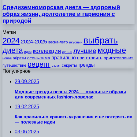
Средиземноморская диета — здоровый
образ жизни, долголетие и гармония с
природой
Метки
выбрать
2024
2024-2025
весна-лето
вкусный
модные
диета
лучшие
коллекция
идеи
лучше
правильно
приготовить
осень-зима
приготовления
образы
новая
рецепт
тренды
путешествие
секреты
салат
Популярное
29.09.2025
Модные тренды весны 2024 — стильные образы
для современных fashion-ловелас
19.02.2025
Как правильно хранить украшения и не потерять их
— полезные идеи
03.06.2025