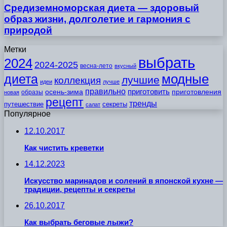
Средиземноморская диета — здоровый
образ жизни, долголетие и гармония с
природой
Метки
выбрать
2024
2024-2025
весна-лето
вкусный
модные
диета
лучшие
коллекция
идеи
лучше
правильно
приготовить
осень-зима
приготовления
образы
новая
рецепт
тренды
путешествие
секреты
салат
Популярное
12.10.2017
Как чистить креветки
14.12.2023
Искусство маринадов и солений в японской кухне —
традиции, рецепты и секреты
26.10.2017
Как выбрать беговые лыжи?