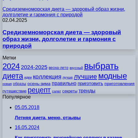
Средиземноморская диета — здоровый образ жизни,
долголетие и гармония с природой
02.04.2025
Средиземноморская диета — здоровый
образ жизни, долголетие и гармония с
природой
Метки
выбрать
2024
2024-2025
весна-лето
вкусный
модные
диета
лучшие
коллекция
идеи
лучше
правильно
приготовить
осень-зима
приготовления
образы
новая
рецепт
тренды
путешествие
секреты
салат
Популярное
05.05.2018
Летняя диета, меню, отзывы
16.05.2024
Как приготовить вкуснейшую солянку в казане