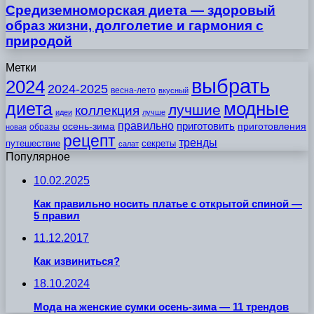
Средиземноморская диета — здоровый
образ жизни, долголетие и гармония с
природой
Метки
выбрать
2024
2024-2025
весна-лето
вкусный
модные
диета
лучшие
коллекция
идеи
лучше
правильно
приготовить
осень-зима
приготовления
образы
новая
рецепт
тренды
путешествие
секреты
салат
Популярное
10.02.2025
Как правильно носить платье с открытой спиной —
5 правил
11.12.2017
Как извиниться?
18.10.2024
Мода на женские сумки осень-зима — 11 трендов