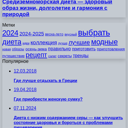
Средиземноморская диета — здоровый
образ жизни, долголетие и гармония с
природой
Метки
выбрать
2024
2024-2025
весна-лето
вкусный
модные
диета
лучшие
коллекция
идеи
лучше
правильно
приготовить
осень-зима
приготовления
образы
новая
рецепт
тренды
путешествие
секреты
салат
Популярное
12.03.2018
Где лучше отдыхать в Греции
19.04.2018
Где приобрести женскую сумку?
07.11.2024
Диета с низким содержанием серы — как улучшить
состояние здоровья и бороться с проблемами
пищеварения