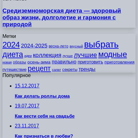
Средиземноморская диета — здоровый
образ жизни, долголетие и гармония с
природой
Метки
выбрать
2024
2024-2025
весна-лето
вкусный
модные
диета
лучшие
коллекция
идеи
лучше
правильно
приготовить
осень-зима
приготовления
образы
новая
рецепт
тренды
путешествие
секреты
салат
Популярное
15.12.2017
Как делать роллы дома
19.07.2017
Как вести себя на свадьбе
23.11.2017
Как признаться в любви?