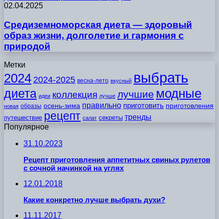
02.04.2025
Средиземноморская диета — здоровый
образ жизни, долголетие и гармония с
природой
Метки
выбрать
2024
2024-2025
весна-лето
вкусный
модные
диета
лучшие
коллекция
идеи
лучше
правильно
приготовить
осень-зима
приготовления
образы
новая
рецепт
тренды
путешествие
секреты
салат
Популярное
31.10.2023
Рецепт приготовления аппетитных свиных рулетов
с сочной начинкой на углях
12.01.2018
Какие конкретно лучше выбрать духи?
11.11.2017