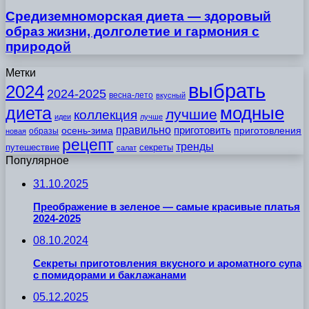
Средиземноморская диета — здоровый
образ жизни, долголетие и гармония с
природой
Метки
выбрать
2024
2024-2025
весна-лето
вкусный
модные
диета
лучшие
коллекция
идеи
лучше
правильно
приготовить
осень-зима
приготовления
образы
новая
рецепт
тренды
путешествие
секреты
салат
Популярное
31.10.2025
Преображение в зеленое — самые красивые платья
2024-2025
08.10.2024
Секреты приготовления вкусного и ароматного супа
с помидорами и баклажанами
05.12.2025