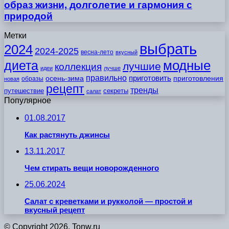
образ жизни, долголетие и гармония с
природой
Метки
выбрать
2024
2024-2025
весна-лето
вкусный
модные
диета
лучшие
коллекция
идеи
лучше
правильно
приготовить
осень-зима
приготовления
образы
новая
рецепт
тренды
путешествие
секреты
салат
Популярное
01.08.2017
Как растянуть джинсы
13.11.2017
Чем стирать вещи новорожденного
25.06.2024
Салат с креветками и рукколой — простой и
вкусный рецепт
© Copyright 2026, Tonw.ru