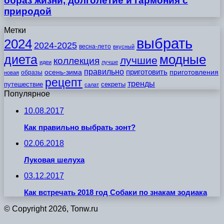
образ жизни, долголетие и гармония с
природой
Метки
выбрать
2024
2024-2025
весна-лето
вкусный
модные
диета
лучшие
коллекция
идеи
лучше
правильно
приготовить
осень-зима
приготовления
образы
новая
рецепт
тренды
путешествие
секреты
салат
Популярное
10.08.2017
Как правильно выбрать зонт?
02.06.2018
Луковая шелуха
03.12.2017
Как встречать 2018 год Собаки по знакам зодиака
© Copyright 2026, Tonw.ru