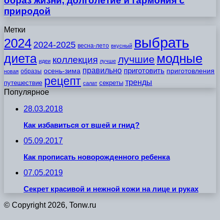
образ жизни, долголетие и гармония с
природой
Метки
выбрать
2024
2024-2025
весна-лето
вкусный
модные
диета
лучшие
коллекция
идеи
лучше
правильно
приготовить
осень-зима
приготовления
образы
новая
рецепт
тренды
путешествие
секреты
салат
Популярное
28.03.2018
Как избавиться от вшей и гнид?
05.09.2017
Как прописать новорожденного ребенка
07.05.2019
Секрет красивой и нежной кожи на лице и руках
© Copyright 2026, Tonw.ru