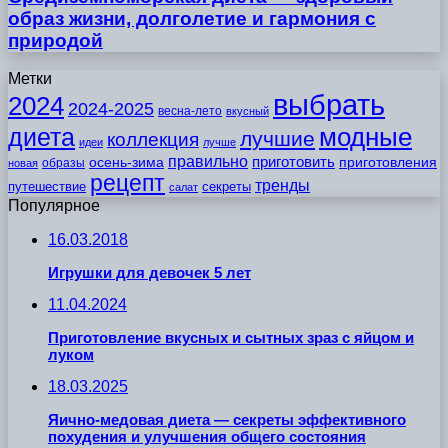
образ жизни, долголетие и гармония с
природой
Метки
выбрать
2024
2024-2025
весна-лето
вкусный
модные
диета
лучшие
коллекция
идеи
лучше
правильно
приготовить
осень-зима
приготовления
образы
новая
рецепт
тренды
путешествие
секреты
салат
Популярное
16.03.2018
Игрушки для девочек 5 лет
11.04.2024
Приготовление вкусных и сытных зраз с яйцом и
луком
18.03.2025
Яично-медовая диета — секреты эффективного
похудения и улучшения общего состояния