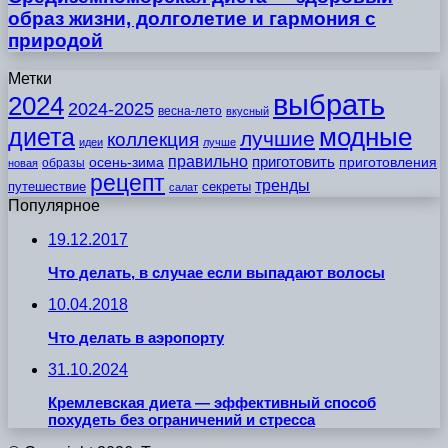
образ жизни, долголетие и гармония с
природой
Метки
выбрать
2024
2024-2025
весна-лето
вкусный
модные
диета
лучшие
коллекция
идеи
лучше
правильно
приготовить
осень-зима
приготовления
образы
новая
рецепт
тренды
путешествие
секреты
салат
Популярное
19.12.2017
Что делать, в случае если выпадают волосы
10.04.2018
Что делать в аэропорту
31.10.2024
Кремлевская диета — эффективный способ
похудеть без ограничений и стресса