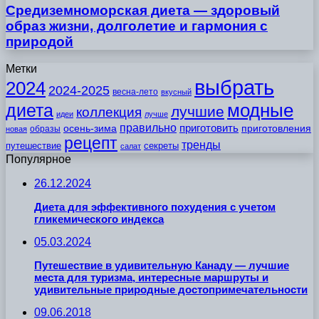
Средиземноморская диета — здоровый
образ жизни, долголетие и гармония с
природой
Метки
выбрать
2024
2024-2025
весна-лето
вкусный
модные
диета
лучшие
коллекция
идеи
лучше
правильно
приготовить
осень-зима
приготовления
образы
новая
рецепт
тренды
путешествие
секреты
салат
Популярное
26.12.2024
Диета для эффективного похудения с учетом
гликемического индекса
05.03.2024
Путешествие в удивительную Канаду — лучшие
места для туризма, интересные маршруты и
удивительные природные достопримечательности
09.06.2018